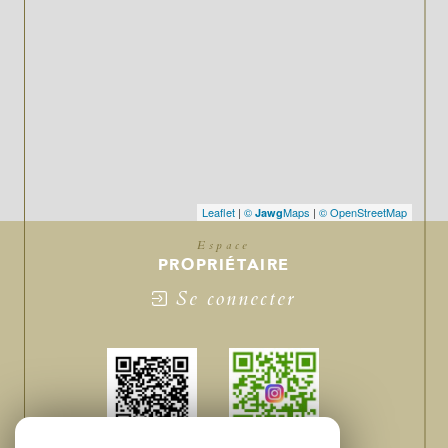
Leaflet
|
©
Maps
|
© OpenStreetMap
Jawg
Espace
PROPRIÉTAIRE
Se connecter