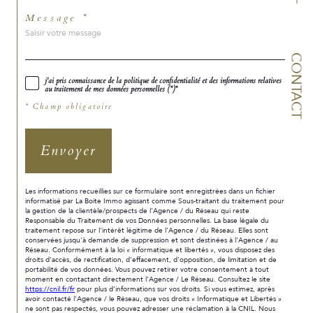
Message *
CONTACT
j'ai pris connaissance de la politique de confidentialité et des informations relatives
au traitement de mes données personnelles (*)*
* Champ obligatoire
Envoyer
Les informations recueillies sur ce formulaire sont enregistrées dans un fichier
informatisé par La Boite Immo agissant comme Sous-traitant du traitement pour
la gestion de la clientèle/prospects de l'Agence / du Réseau qui reste
Responsable du Traitement de vos Données personnelles. La base légale du
traitement repose sur l'intérêt légitime de l'Agence / du Réseau. Elles sont
conservées jusqu'à demande de suppression et sont destinées à l'Agence / au
Réseau. Conformément à la loi « informatique et libertés », vous disposez des
droits d’accès, de rectification, d’effacement, d’opposition, de limitation et de
portabilité de vos données. Vous pouvez retirer votre consentement à tout
moment en contactant directement l’Agence / Le Réseau. Consultez le site
https://cnil.fr/fr
pour plus d’informations sur vos droits. Si vous estimez, après
avoir contacté l'Agence / le Réseau, que vos droits « Informatique et Libertés »
ne sont pas respectés, vous pouvez adresser une réclamation à la CNIL. Nous