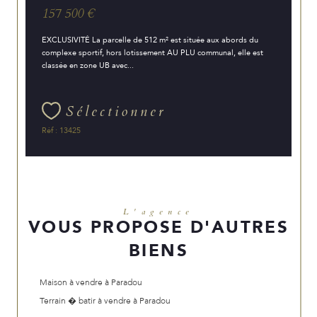
157 500 €
EXCLUSIVITÉ La parcelle de 512 m² est située aux abords du
complexe sportif, hors lotissement AU PLU communal, elle est
classée en zone UB avec...
Sélectionner
Réf : 13425
L'agence
VOUS PROPOSE D'AUTRES
BIENS
Maison à vendre à Paradou
Terrain � batir à vendre à Paradou