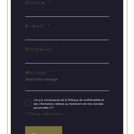
Prénom *
E-mail *
Téléphone *
Message *
J'ai pris connaissance de la Politique de confidentialité et
des informations relatives au traitement de mes données
personnelles (*)*
* Champ obligatoire