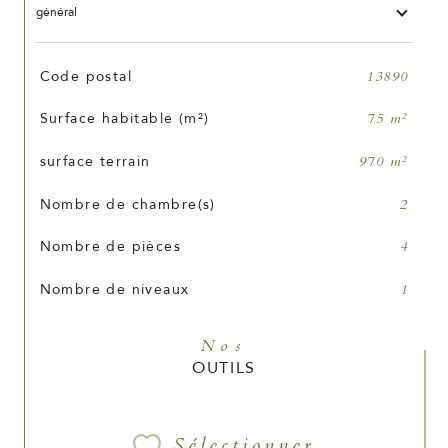
général
TRAD_SIROCCO_Caracteristique
Valeurs
Code postal
13890
Surface habitable (m²)
75 m²
surface terrain
970 m²
Nombre de chambre(s)
2
Nombre de pièces
4
Nombre de niveaux
1
Nos
OUTILS
Sélectionner