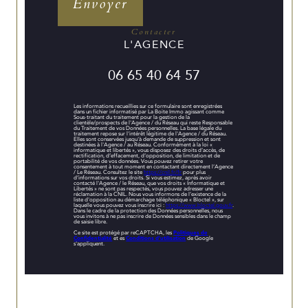
Envoyer
contacter
L'AGENCE
06 65 40 64 57
Les informations recueillies sur ce formulaire sont enregistrées
dans un fichier informatisé par La Boite Immo agissant comme
Sous-traitant du traitement pour la gestion de la
clientèle/prospects de l'Agence / du Réseau qui reste Responsable
du Traitement de vos Données personnelles. La base légale du
traitement repose sur l'intérêt légitime de l'Agence / du Réseau.
Elles sont conservées jusqu'à demande de suppression et sont
destinées à l'Agence / au Réseau. Conformément à la loi «
informatique et libertés », vous disposez des droits d’accès, de
rectification, d’effacement, d’opposition, de limitation et de
portabilité de vos données. Vous pouvez retirer votre
consentement à tout moment en contactant directement l’Agence
/ Le Réseau. Consultez le site
https://cnil.fr/fr
pour plus
d’informations sur vos droits. Si vous estimez, après avoir
contacté l'Agence / le Réseau, que vos droits « Informatique et
Libertés » ne sont pas respectés, vous pouvez adresser une
réclamation à la CNIL. Nous vous informons de l’existence de la
liste d'opposition au démarchage téléphonique « Bloctel », sur
laquelle vous pouvez vous inscrire ici :
https://www.bloctel.gouv.fr
.
Dans le cadre de la protection des Données personnelles, nous
vous invitons à ne pas inscrire de Données sensibles dans le champ
de saisie libre.
Ce site est protégé par reCAPTCHA, les
Politiques de
Confidentialité
et es
Conditions d'utilisation
de Google
s'appliquent.