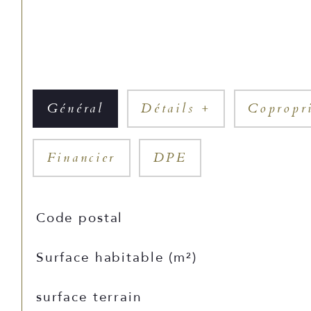
Général
Détails +
Copropr
Financier
DPE
TRAD_SIROCCO_Caracteristique
Valeurs
Code postal
Surface habitable (m²)
surface terrain