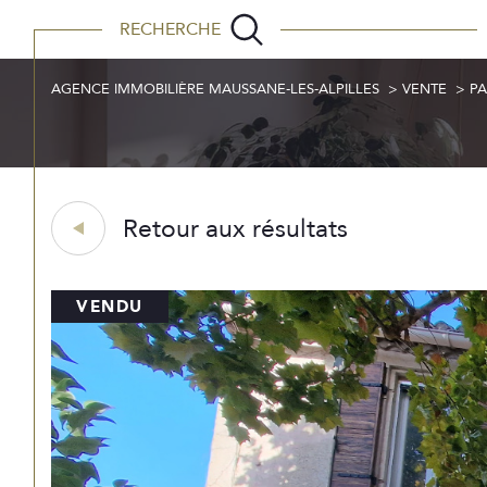
RECHERCHE
Habitation
Habitation
Profes
AGENCE IMMOBILIÈRE MAUSSANE-LES-ALPILLES
VENTE
P
Acheter
Est
1
TYPE DE BIEN
de l'ancien
Retour aux résultats
Maison de village
13520 - Pa
VENDU