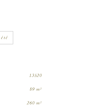
iété
13520
89 m²
260 m²