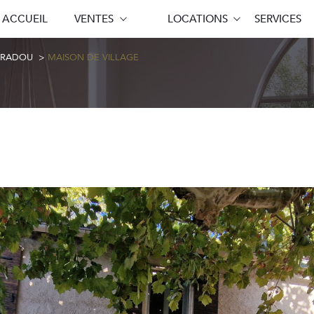
ACCUEIL
VENTES
LOCATIONS
SERVICES
sionnel
Voir les
0
annonces
Professionnel
Terrains
ARADOU
MAISON DE VILLAGE
imer
1
LOCALISATION
BUDGET
radou